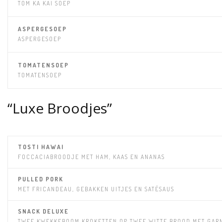
TOM KA KAI SOEP
ASPERGESOEP
ASPERGESOEP
TOMATENSOEP
TOMATENSOEP
“Luxe Broodjes”
TOSTI HAWAI
FOCCACIABROODJE MET HAM, KAAS EN ANANAS
PULLED PORK
MET FRICANDEAU, GEBAKKEN UITJES EN SATÉSAUS
SNACK DELUXE
TWEE KWEKKEBOOM KROKETTEN OP TWEE WITTE BROOD MET GAR